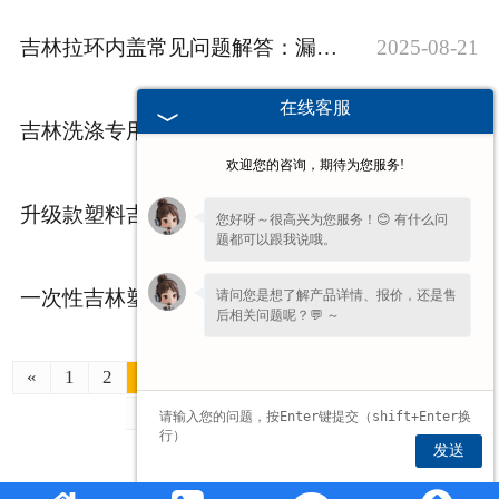
吉林拉环内盖常见问题解答：漏液、断裂如何解决
2025-08-21
在线客服
吉林洗涤专用抽液器：升级功能，提升效率
2025-08-14
欢迎您的咨询，期待为您服务!
升级款塑料吉林洗衣液用抽液器，省力按压更耐用值得入手
2025-08-05
您好呀～很高兴为您服务！😊 有什么问
题都可以跟我说哦。
一次性吉林塑料抽液器批发服务 - 卫生安全液体抽取解决方案
2025-07-17
请问您是想了解产品详情、报价，还是售
后相关问题呢？💬 ～
«
1
2
3
4
5
6
7
8
9
10
11
12
13
»
最后一页 ›
发送