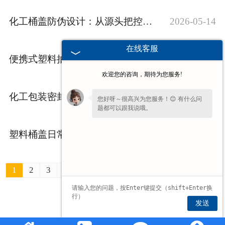
化工桶盖防伪设计：从源头把控包装防护
2026-05-14
在线客服
便携式塑料抽液器：小体积大作用的液体转移工具
2026-05-07
欢迎您的咨询，期待为您服务!
化工包装密封难题？化工桶盖的多重防护设计
2026-04-30
您好呀～很高兴为您服务！😊 有什么问
题都可以跟我说哦。
塑料桶盖日常养护误区：这些做法会加速老化
2026-04-23
1
2
3
4
5
6
7
8
9
10
11
»
最后一页 ›
发送