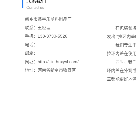
联系我们
Contact us
新乡市鑫宇乐塑料制品厂
联系：王经理
在包装领域
手机：138-3730-5526
发出 “拉环内
电话：
我们专注于拉
邮箱：
拉环内盖在使
网址：http://jilin.hnxysl.com/
同时，我们深
地址：河南省新乡市牧野区
环内盖在外观
盖都能更好地