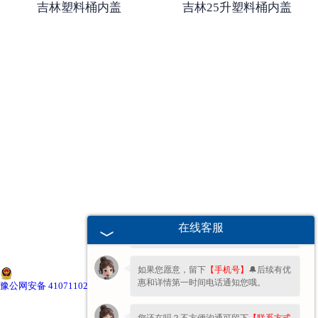
吉林塑料桶内盖
吉林25升塑料桶内盖
-
吉林塑料桶外盖
-
吉林20-25L塑料桶专用防伪盖
-
吉林扣手内盖
-
吉林防尘帽
-
吉林化工桶盖
欢迎您的咨询，期待为您服务!
吉林塑料桶
您好呀～很高兴为您服务！😊 有什么问
在线客服
题都可以跟我说哦。
-
吉林20L塑料桶
如果您愿意，留下
【手机号】
🔔后续有优
-
吉林透气孔塑料桶
惠和详情第一时间电话通知您哦。
豫公网安备 41071102000896号
-
吉林20L—25L塑料桶