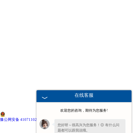
-
吉林塑料桶外盖
-
吉林20-25L塑料桶专用防伪盖
-
吉林扣手内盖
-
吉林防尘帽
-
吉林化工桶盖
吉林塑料桶
在线客服
-
吉林20L塑料桶
欢迎您的咨询，期待为您服务!
-
吉林透气孔塑料桶
豫公网安备 41071102000896号
您好呀～很高兴为您服务！😊 有什么问
题都可以跟我说哦。
-
吉林20L—25L塑料桶