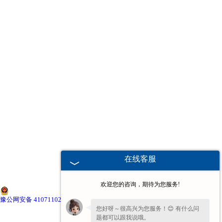
-
吉林塑料桶外盖
-
吉林20-25L塑料桶专用防伪盖
-
吉林扣手内盖
-
吉林防尘帽
-
吉林化工桶盖
吉林塑料桶
在线客服
-
吉林20L塑料桶
欢迎您的咨询，期待为您服务!
-
吉林透气孔塑料桶
豫公网安备 41071102000896号
您好呀～很高兴为您服务！😊 有什么问
题都可以跟我说哦。
-
吉林20L—25L塑料桶