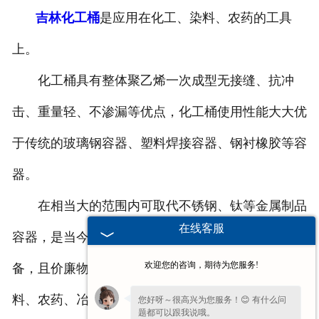
吉林化工桶
是应用在化工、染料、农药的工具
-
吉林塑料桶外盖
上。
-
吉林20-25L塑料桶专用防伪盖
化工桶具有整体聚乙烯一次成型无接缝、抗冲
-
吉林扣手内盖
击、重量轻、不渗漏等优点，化工桶使用性能大大优
-
吉林防尘帽
于传统的玻璃钢容器、塑料焊接容器、钢衬橡胶等容
-
吉林化工桶盖
器。
在相当大的范围内可取代不锈钢、钛等金属制品
吉林塑料桶
在线客服
容器，是当今较为理想的化工液体的耐腐蚀贮运设
-
吉林20L塑料桶
欢迎您的咨询，期待为您服务!
备，且价廉物美。化工桶产品广泛适用于化工、染
-
吉林透气孔塑料桶
料、农药、冶金、稀土、机械、电子、纺织等行业。
您好呀～很高兴为您服务！😊 有什么问
题都可以跟我说哦。
-
吉林20L—25L塑料桶