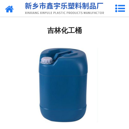
网站首页
吉林抽液器
吉林化工桶
-
吉林洗涤灵抽液器
-
吉林手动塑料抽液器
-
吉林洗涤用品抽取器
-
吉林沐浴抽
-
吉林新型抽取器
吉林桶盖
-
吉林拉环内盖